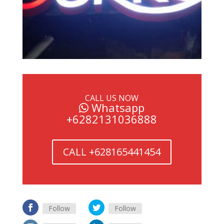
CALL US NOW
Whatsapp
+6282131036888
CALL +628165441454
Follow
Follow