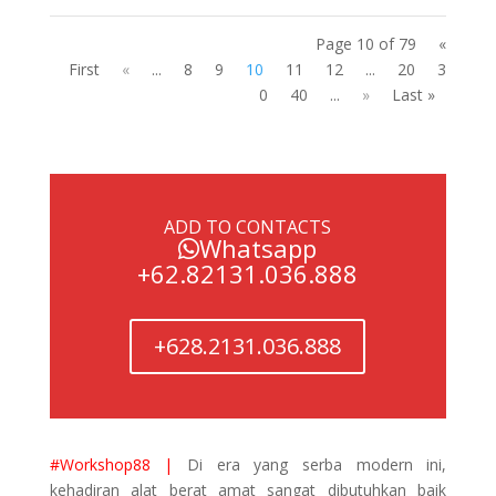
Page 10 of 79
«
First
«
...
8
9
10
11
12
...
20
3
0
40
...
»
Last »
ADD TO CONTACTS
Whatsapp
+62.82131.036.888
+628.2131.036.888
#Workshop88 |
Di era yang serba modern ini,
kehadiran alat berat amat sangat dibutuhkan baik