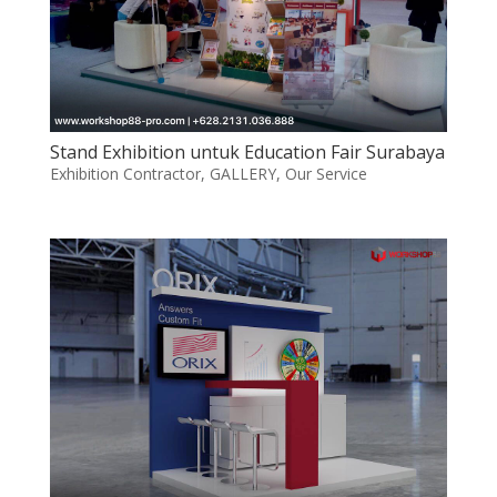
Stand Exhibition untuk Education Fair Surabaya
Exhibition Contractor
,
GALLERY
,
Our Service