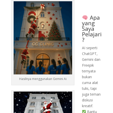
Apa
yang
Saya
Pelajari
?
AI seperti
ChatGPT,
Gemini dan
Freepik
ternyata
bukan
Hasilnya menggunakan Gemini Ai
cuma alat
tulis, tapi
juga teman
diskusi
kreatif.
Bantu