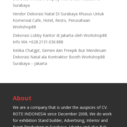
Surabaya
Vendor Dekorasi Natal Di Surabaya Khusus Untuk
Komersial Cafe, Hotel, Resto, Perusahaan
Workshop88
Dekorasi Lobby Kantor di Jakarta oleh Workshop88
Info WA +628.2131.036.888
Ketika Chatgpt, Gemini dan Freepik Ikut Mendesain
Dekorasi Natal ala Kontraktor Booth Workshop88
Surabaya – Jakarta
About
We are a company that is under the auspices of CV.
ROTE INDONESIA since December 2008, We do work
for exhibition Stand builder, Advertising, Interior and
Event Production in Surabaya, Jakarta and also Bali.