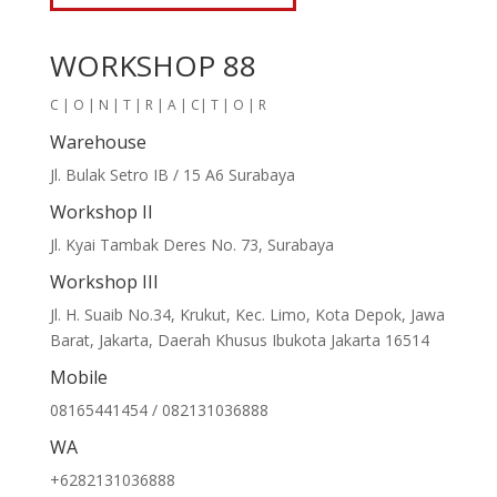
WORKSHOP 88
C | O | N | T | R | A | C| T | O | R
Warehouse
Jl. Bulak Setro IB / 15 A6 Surabaya
Workshop II
Jl. Kyai Tambak Deres No. 73, Surabaya
Workshop III
Jl. H. Suaib No.34, Krukut, Kec. Limo, Kota Depok, Jawa
Barat, Jakarta, Daerah Khusus Ibukota Jakarta 16514
Mobile
08165441454 / 082131036888
WA
+6282131036888