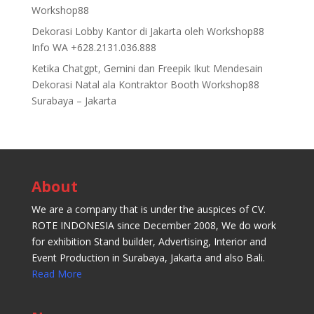
Workshop88
Dekorasi Lobby Kantor di Jakarta oleh Workshop88
Info WA +628.2131.036.888
Ketika Chatgpt, Gemini dan Freepik Ikut Mendesain
Dekorasi Natal ala Kontraktor Booth Workshop88
Surabaya – Jakarta
About
We are a company that is under the auspices of CV.
ROTE INDONESIA since December 2008, We do work
for exhibition Stand builder, Advertising, Interior and
Event Production in Surabaya, Jakarta and also Bali.
Read More