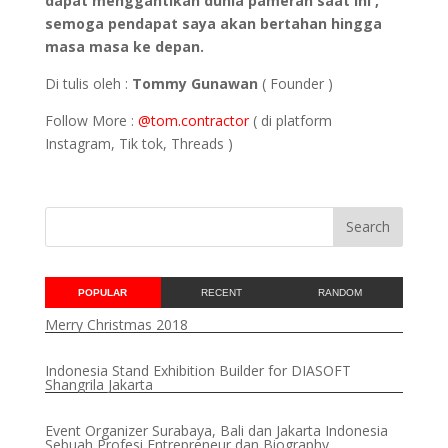
dapat menggantikan dunia pameran saat ini ,
semoga pendapat saya akan bertahan hingga
masa masa ke depan.
Di tulis oleh :
Tommy Gunawan
( Founder )
Follow More :
@tom.contractor
( di platform
Instagram, Tik tok, Threads )
POPULAR
RECENT
RANDOM
Merry Christmas 2018
Indonesia Stand Exhibition Builder for DIASOFT
Shangrila Jakarta
Event Organizer Surabaya, Bali dan Jakarta Indonesia
Sebuah Profesi Entrepreneur dan Biography