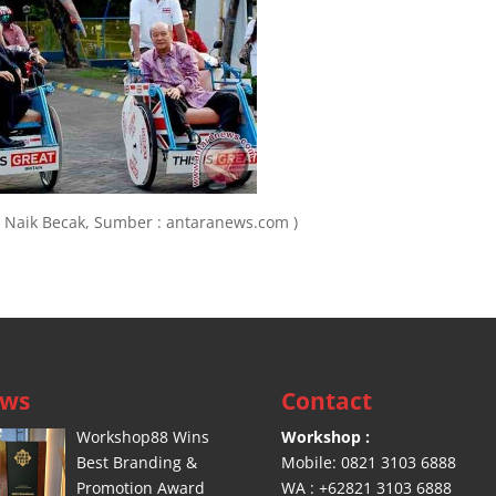
s Naik Becak, Sumber : antaranews.com )
ws
Contact
Workshop88 Wins
Workshop :
Best Branding &
Mobile: 0821 3103 6888
Promotion Award
WA : +62821 3103 6888