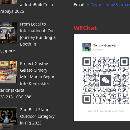
at IndoBuildTech
Email:
hi@workshop88-pro.
rabaya 2025
From Local to
WEChat
International: Our
Journey Building a
Booth in
ngapore
Project Gustav
Gelato Cimory
Mini Mania Bogor
Info Kontraktor
terior Jakarta
28.2131.036.888
2nd Best Stand
Outdoor Category
in PRJ 2023