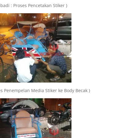
ibadi : Proses Pencetakan Stiker )
ses Penempelan Media Stiker ke Body Becak )