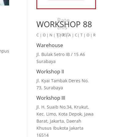
Rate
WORKSHOP 88
this
post
C | O | N | T | R | A | C| T | O | R
Warehouse
ampus
Jl. Bulak Setro IB / 15 A6
Surabaya
Workshop II
Jl. Kyai Tambak Deres No.
73, Surabaya
Workshop III
Jl. H. Suaib No.34, Krukut,
Kec. Limo, Kota Depok, Jawa
Barat, Jakarta, Daerah
Khusus Ibukota Jakarta
16514