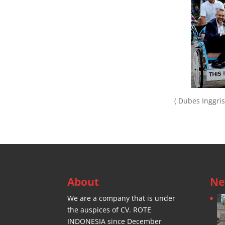
( Dubes Inggri
About
Ne
We are a company that is under
the auspices of CV. ROTE
INDONESIA since December